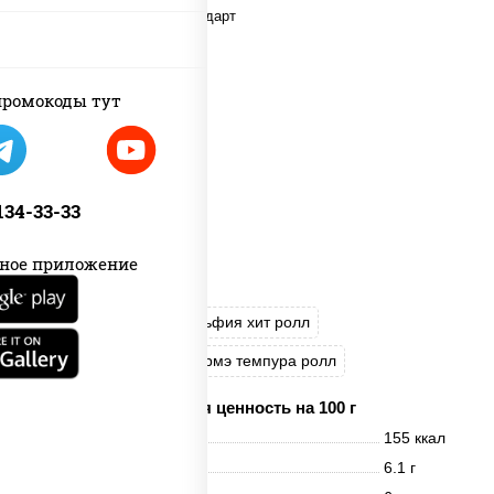
new
ромокоды тут
 134-33-33
ное приложение
Каппа маки
Филадельфия хит ролл
Калифорния хит 2
Гурмэ темпура ролл
Пищевая ценность на 100 г
Энерг. ценность
155 ккал
Белки
6.1 г