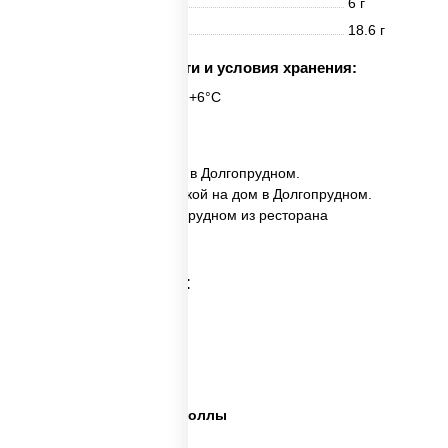
Жиры
6 г
Углеводы
18.6 г
Срок годности и условия хранения:
6 часов при t° от +2°C до +6°C
26 шт.
✅ Ассорти Фунэ заказать в Долгопрудном.
✅ Ассорти Фунэ с доставкой на дом в Долгопрудном.
✅ Ассорти Фунэ в Долгопрудном из ресторана
ПиццаСушиВок.
Категории товара:
Сет пицца роллы
Суши вок ассорти
Ассорти сеты
Пицца суши вок сеты роллы
Пицца суши вок сеты