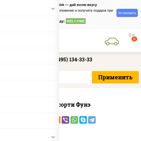
PizzaSushiWok — дай волю вкусу
Скачайте приложение и получите подарок при
Установить
заказе
по промокоду:
WELCOME
0
руб
0
+7 (495) 134-33-33
Ассорти Фунэ