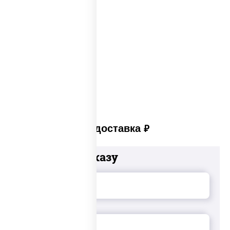
Сеты суши вок
Суши в суши сет
Суши сет солнцево
Суши set
Платная доставка
руб
Добавьте к заказу