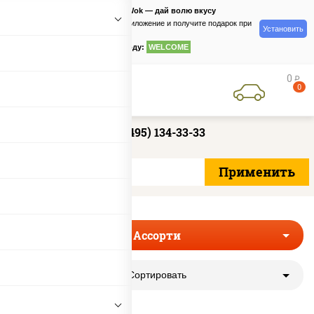
PizzaSushiWok — дай волю вкусу
Скачайте приложение и получите подарок при
Установить
заказе
по промокоду:
WELCOME
0
руб
0
+7 (495) 134-33-33
Ассорти
Сортировать