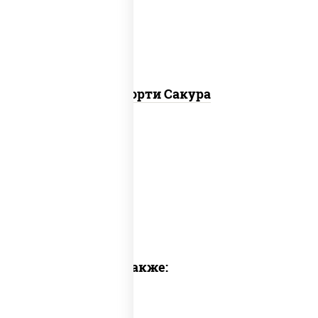
цезарь
Ассорти Сакура
Предлагаем также: