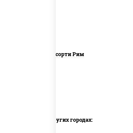
ролл цезарь, ролл цезарь с лососем
Ассорти Рим
Доставка в других городах: