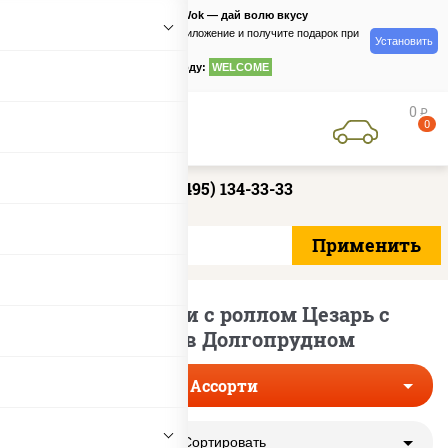
PizzaSushiWok — дай волю вкусу
Скачайте приложение и получите подарок при
Установить
заказе
по промокоду:
WELCOME
0
руб
0
+7 (495) 134-33-33
Сеты ассорти с роллом Цезарь с
лососем в Долгопрудном
Ассорти
Сортировать