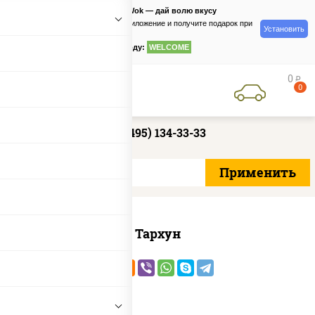
PizzaSushiWok — дай волю вкусу
Скачайте приложение и получите подарок при
Установить
заказе
по промокоду:
WELCOME
0
руб
0
+7 (495) 134-33-33
Тархун