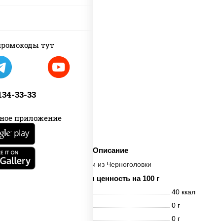
ромокоды тут
 134-33-33
ное приложение
Описание
Напитки из Черноголовки
Пищевая ценность на 100 г
Энерг. ценность
40 ккал
Белки
0 г
Жиры
0 г