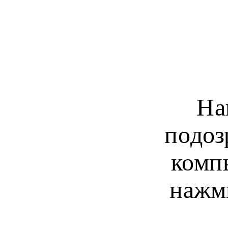
На
подоз
комп
нажм