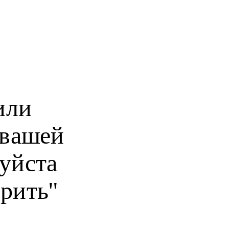
или
 вашей
уйста
рить"