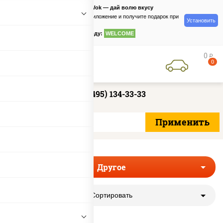
PizzaSushiWok — дай волю вкусу
Скачайте приложение и получите подарок при
Установить
заказе
по промокоду:
WELCOME
0
руб
0
+7 (495) 134-33-33
Другое
Сортировать