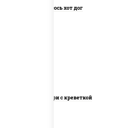
Лосось хот дог
рис, соус "спайс" (майонез соус чили соус
шрирача), креветки, водоросли нори
Онигири с креветкой