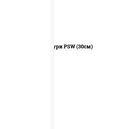
моцарелла для пиццы, брынза, сыр
"чеддер", масло сливочное
Хачапури PSW (30см)
лосось слабосоленый, рис, нори, сыр
сливочный, огурцы свежие, соус "спайс"
(майонез соус чили соус шрирача), соус
"унаги", сухари панировочные, кунжут