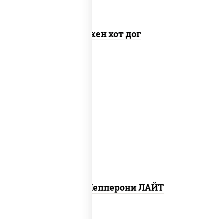
Чикен хот дог
пицца соус (томаты базилик орегано
чеснок), моцарелла для пиццы, колбаса
"пепперони", шампиньоны св
Пицца Пепперони ЛАЙТ