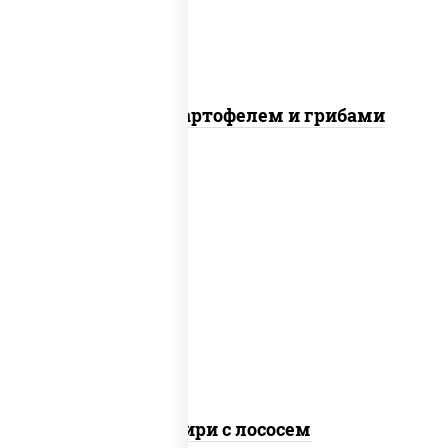
Говядина с картофелем и грибами
рис, сыр сливочный, огурцы свежие,
лосось слабосоленый, водоросли нори
Онигири с лососем