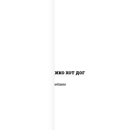
краб снежный, рис, нори, соус "яки"
(майонез чеснок масаго лосось
слабосолёный), огурцы свежие, соус
"спайс" (майонез соус чили соус
шрирача), соус "унаги", сухари
панировочные
Канико хот дог
говядина, шампиньоны св, дольки
картофеля, соус "чесночный"