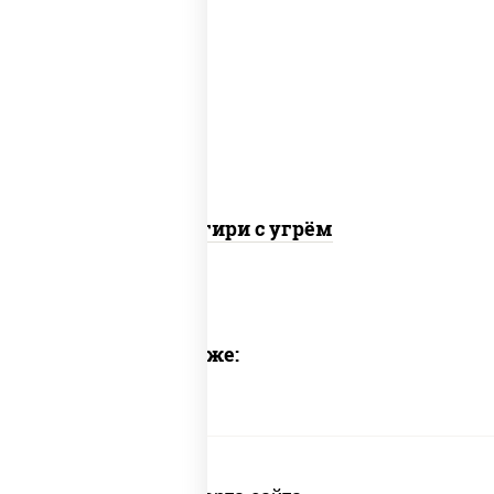
рис, огурцы свежие, угорь копченый,
соус "унаги", кунжут, водоросли нори
Онигири с угрём
Предлагаем также: