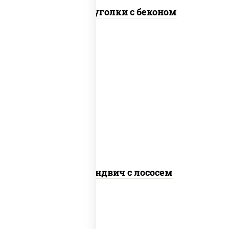
Сырные уголки с беконом
рис, нори, сыр сливочный, лосось
слабосоленый, огурцы свежие, сухари
панировочные, соус "унаги", кунжут
Суши-сэндвич с лососем