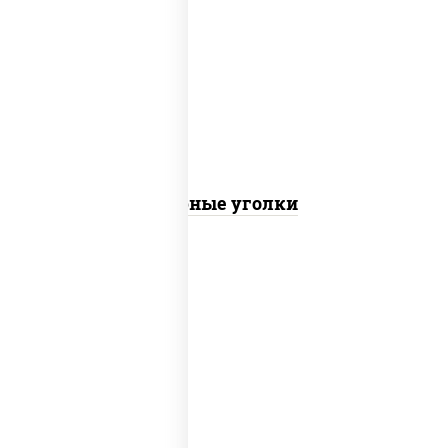
соус "шеф" (майонез соус соевый зелень
чеснок), моцарелла для пиццы
Сырные уголки
куриная грудка с паприкой, рис, нори,
сыр сливочный, огурцы маринованные,
соус "горчичный" (майонез горчица), лук
фри, соус "унаги", сухари панировочные