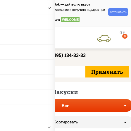
PizzaSushiWok — дай волю вкусу
Скачайте приложение и получите подарок при
Установить
заказе
по промокоду:
WELCOME
0
руб
0
+7 (495) 134-33-33
Закуски
Все
Сортировать