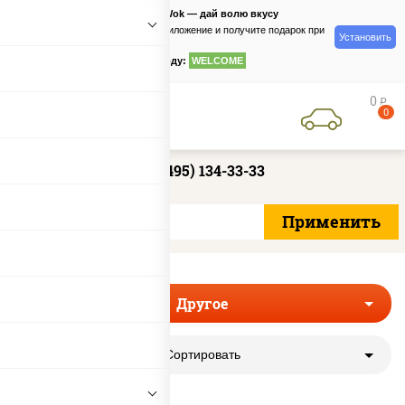
PizzaSushiWok — дай волю вкусу
Скачайте приложение и получите подарок при
Установить
заказе
по промокоду:
WELCOME
0
руб
0
+7 (495) 134-33-33
Другое
Сортировать