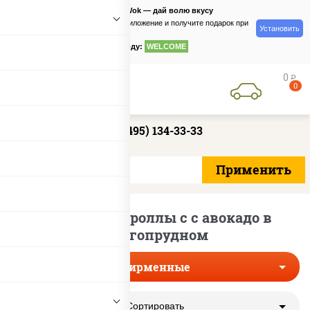
PizzaSushiWok — дай волю вкусу
Скачайте приложение и получите подарок при
Установить
заказе
по промокоду:
WELCOME
0
руб
0
+7 (495) 134-33-33
Фирменные роллы с с авокадо в
Долгопрудном
Фирменные
Сортировать