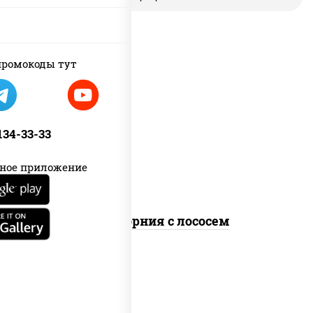
ромокоды тут
рис, нори, майонез, авокадо, огурцы
свежие, лосось слабосоленый, икра
 134-33-33
"масаго"
ное приложение
Калифорния с лососем