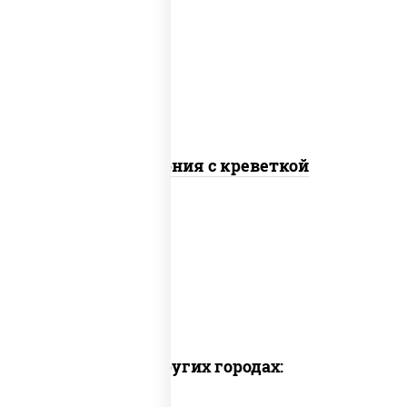
рис, нори, майонез, огурцы свежие,
авокадо, креветки, икра "масаго"
Калифорния с креветкой
Доставка в других городах: