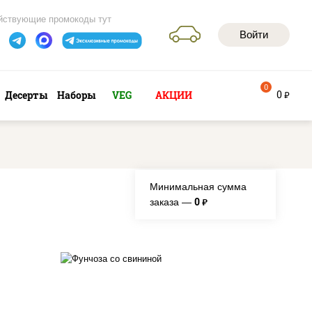
йствующие промокоды тут
Войти
0
0
Десерты
Наборы
VEG
АКЦИИ
руб
Минимальная сумма
0
заказа —
руб.
е,
масло растительное,