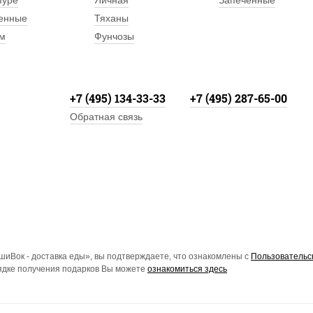
пуре
Яичная
Запеченные
енные
Тяханы
м
Фунчозы
+7 (495) 134-33-33
+7 (495) 287-65-00
Обратная связь
иВок - доставка еды», вы подтверждаете, что ознакомлены с
Пользовательс
рядке получения подарков Вы можете
ознакомиться здесь