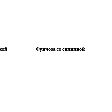
лук
свинина, морковь, лук
репчатый, перец
соус
болгарский, кабачки, соус
а
"чесночный", лапша
стеклянная
ной
Фунчоза со свининой