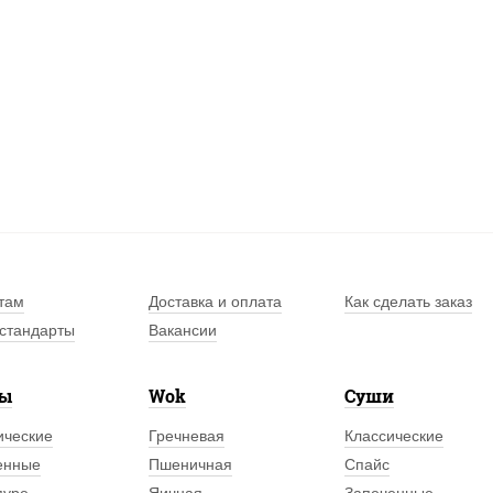
там
Доставка и оплата
Как сделать заказ
стандарты
Вакансии
лы
Wok
Суши
ические
Гречневая
Классические
енные
Пшеничная
Спайс