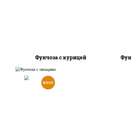
грудка куриная, морковь,
кр
лук репчатый, перец
болгарский, кабачки, соус
бол
"чесночный", лапша
стеклянная
Фунчоза с курицей
Фун
пост
масло растительное,
морковь, лук репчатый,
перец болгарский, кабачки,
соус "чесночный", лапша
стеклянная, кунжут