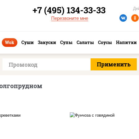
+7 (495) 134-33-33
Де
Перезвоните мне
Wok
Суши
Закуски
Супы
Салаты
Соусы
Напитки
Долгопрудном
асло растительное,
масло растительно