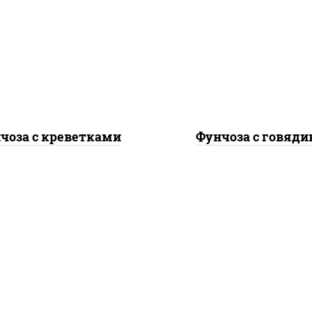
еветки, морковь, лук
говядина, морковь, 
репчатый, перец
репчатый, перец
гарский, кабачки, соус
болгарский, кабачки, 
"чесночный", лапша
"чесночный", лапш
стеклянная
стеклянная
чоза с креветками
Фунчоза с говяди