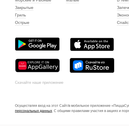
Морские и Рыбные
Малые
В тем
Закрытые
Запеч
Гриль
Эконо
Острые
Спайс
Скачайте наше приложение
Осуществляя вход на этот Сайт/в мобильное приложение «ПиццаСуш
персональных данных
. С общими правилами участия в акциях и по