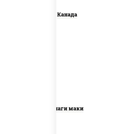
Канада
соус "унаги", рис, нори, огурцы
свежие, угорь копченый, кунжут
Унаги маки