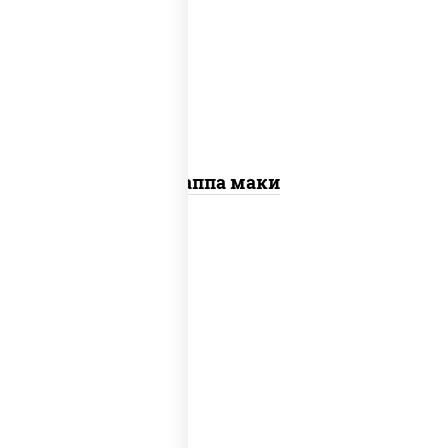
рис, нори, огурцы свежие, кунжут
Каппа маки
соус "унаги", рис, нори, сыр
сливочный, огурцы свежие, лосось
слабосоленый, угорь копченый,
кунжут