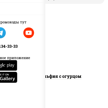
ромокоды тут
рис, нори, сыр сливочный, огурцы
свежие, лосось слабосоленый
 134-33-33
ное приложение
Филадельфия с огурцом
пост