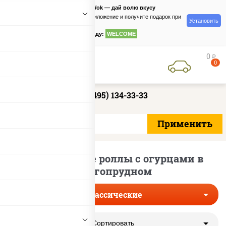
PizzaSushiWok — дай волю вкусу
Скачайте приложение и получите подарок при
Установить
заказе
по промокоду:
WELCOME
0
руб
0
+7 (495) 134-33-33
Классические роллы с огурцами в
Долгопрудном
Классические
Сортировать