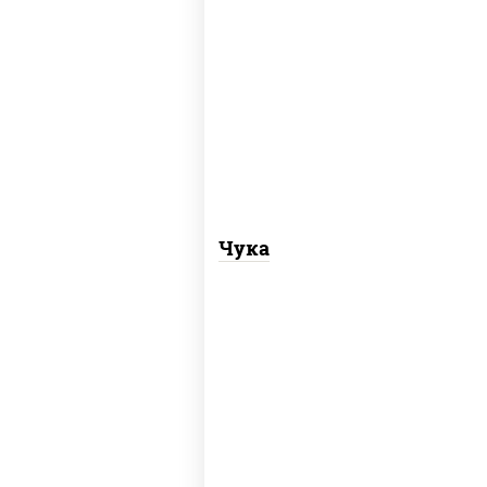
рис, нори, салат "чука"
Чука
соус "унаги", рис, нори, омлет,
кунжут