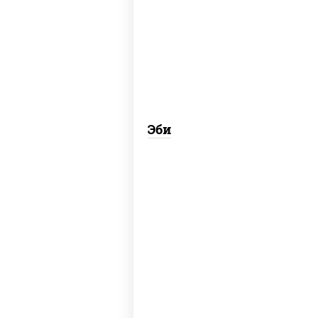
рис, креветки
Эби
соус "унаги", рис, нори, угорь
копченый, кунжут