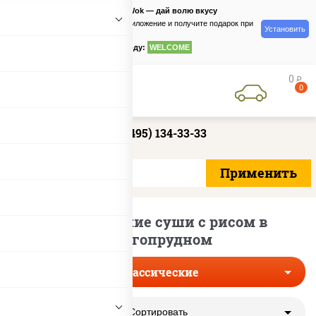
PizzaSushiWok — дай волю вкусу
Скачайте приложение и получите подарок при
Установить
заказе
по промокоду:
WELCOME
0
руб
0
+7 (495) 134-33-33
Классические суши с рисом в
Долгопрудном
Классические
Сортировать