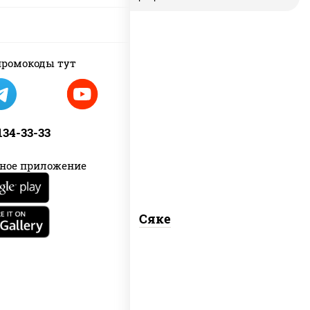
ромокоды тут
рис, лосось слабосоленый
 134-33-33
ное приложение
Сяке