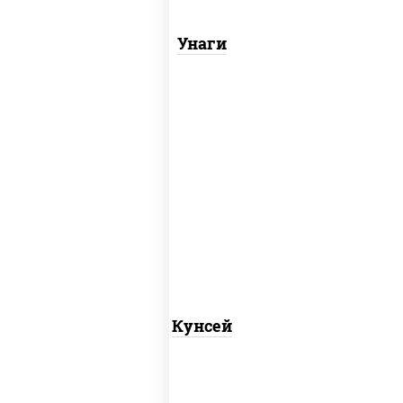
Унаги
рис, лосось копченый
Кунсей
пост