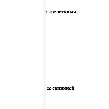
Удон с креветками
масло растительное, свинина,
морковь, лук репчатый, перец
болгарский, кабачки, соус
"чесночный", лапша пшеничная
Удон со свининой
пост