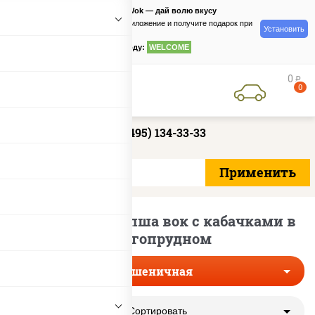
PizzaSushiWok — дай волю вкусу
Скачайте приложение и получите подарок при
Установить
заказе
по промокоду:
WELCOME
0
руб
0
+7 (495) 134-33-33
Пшеничная лапша вок с кабачками в
Долгопрудном
Пшеничная
Сортировать