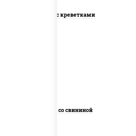
Удон с креветками
масло растительное, свинина,
морковь, лук репчатый, перец
болгарский, кабачки, соус
"чесночный", лапша пшеничная
Удон со свининой
пост