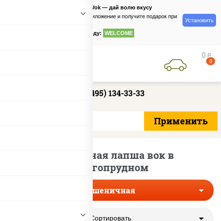
PizzaSushiWok — дай волю вкусу
Скачайте приложение и получите подарок при
Установить
заказе
по промокоду:
WELCOME
0
руб
0
+7 (495) 134-33-33
Пшеничная лапша вок в
Долгопрудном
Пшеничная
Сортировать