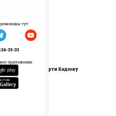
ромокоды тут
агиро ролл,
калифорния спайс
,
каппа маки
 134-33-33
ное приложение
Ассорти Кадзоку