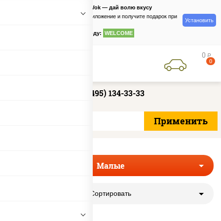
PizzaSushiWok — дай волю вкусу
Скачайте приложение и получите подарок при
Установить
заказе
по промокоду:
WELCOME
0
руб
0
+7 (495) 134-33-33
Малые
Сортировать