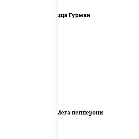
Пицца Гурман
пицца соус (томаты базилик
орегано чеснок), моцарелла для
пиццы, колбаса "пепперони"
Пицца Мега пепперони