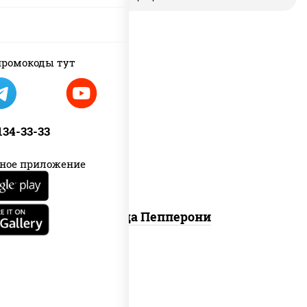
ромокоды тут
пицца соус (томаты базилик
орегано чеснок), моцарелла для
 134-33-33
пиццы, колбаса "пепперони"
ное приложение
Пицца Пепперони