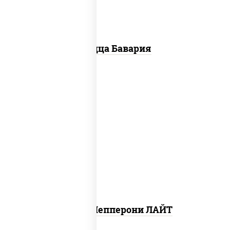
Пицца Бавария
пицца соус (томаты базилик
орегано чеснок), моцарелла для
пиццы, колбаса "пепперони",
шампиньоны св
Пицца Пепперони ЛАЙТ