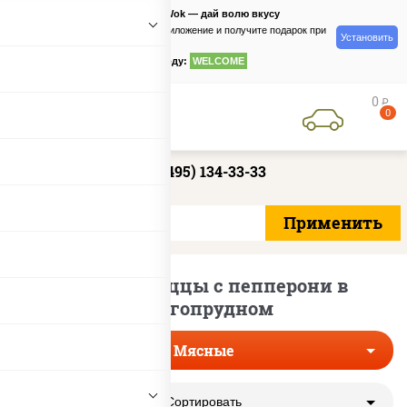
PizzaSushiWok — дай волю вкусу
Скачайте приложение и получите подарок при
Установить
заказе
по промокоду:
WELCOME
0
руб
0
+7 (495) 134-33-33
Мясные пиццы с пепперони в
Долгопрудном
Мясные
Сортировать