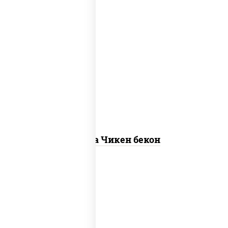
грудка куриная, бекон, колбаса
"пепперони", моцарелла для пиццы,
пицца соус (томаты базилик
орегано чеснок), помидоры, соус
"горчичный" (майонез горчица)
Пицца Чикен бекон