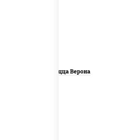
соус "шеф" (майонез соус соевый
зелень чеснок), моцарелла для
пиццы, колбаса "пепперони",
шампиньоны св, помидоры
Пицца Верона
соус "горчичный" (майонез горчица),
моцарелла для пиццы, колбаса
"пепперони", ветчина, помидоры