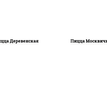
оцарелла для пиццы,
пиццы, шампиньоны 
еснок, лук красный,
помидоры, перец
пиньоны св, свинина,
болгарский, говядин
бекон
грудка куриная, бек
цца Деревенская
Пицца Москвич