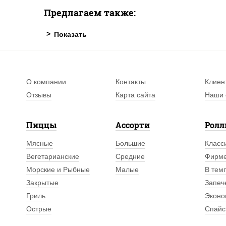
Предлагаем также:
О компании
Контакты
Клиен
Отзывы
Карта сайта
Наши 
Пиццы
Ассорти
Рол
Мясные
Большие
Класс
Вегетарианские
Средние
Фирм
Морские и Рыбные
Малые
В тем
Закрытые
Запеч
Гриль
Эконо
Острые
Спайс