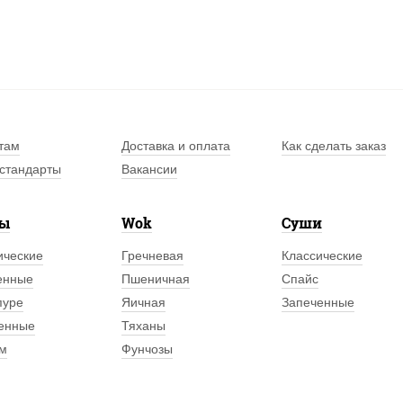
там
Доставка и оплата
Как сделать заказ
стандарты
Вакансии
лы
Wok
Суши
ические
Гречневая
Классические
енные
Пшеничная
Спайс
пуре
Яичная
Запеченные
енные
Тяханы
м
Фунчозы