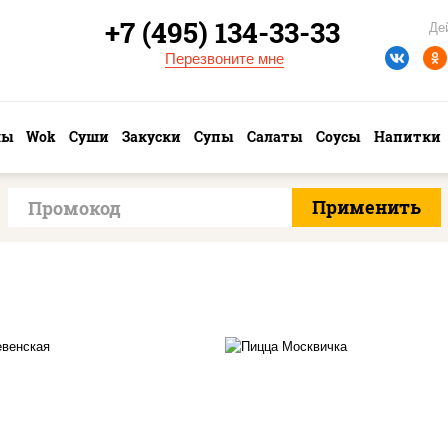
+7 (495) 134-33-33
Де
Перезвоните мне
лы
Wok
Суши
Закуски
Супы
Салаты
Соусы
Напитки
ицца соус (томаты
соус "томатно -
илик орегано чеснок),
горчичный", моцарелл