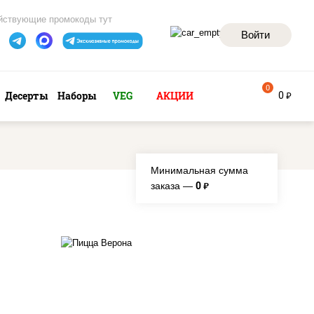
йствующие промокоды тут
Войти
0
0
Десерты
Наборы
VEG
АКЦИИ
руб
Минимальная сумма
0
заказа —
руб.
соус "шеф" (майонез соус
а для