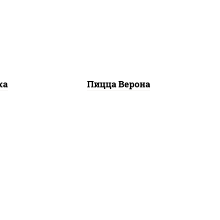
соевый зелень чеснок),
св,
моцарелла для пиццы,
колбаса "пепперони",
а,
шампиньоны св, помидоры
он
ка
Пицца Верона