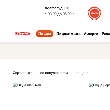
Долгопрудный
с 08:00 до 05:00 *
ВЫГОДА
Пиццы
Пиццы-мини
Ассорти
Рол
Сортировать
по популярности
по цене
п
соус "шеф" (майонез соус
баз