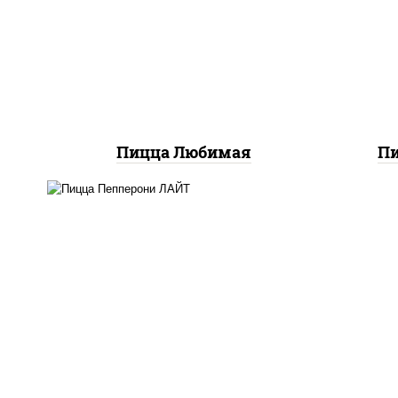
соевый зелень чеснок),
м
моцарелла для пиццы,
ч
шампиньоны св, лук
шам
красный, ветчина
Пицца Любимая
Пи
пицца соус (томаты
базилик орегано чеснок),
моцарелла для пиццы,
колбаса "пепперони",
шампиньоны св