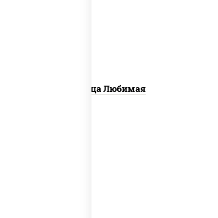
соус "шеф" (майонез соус соевый
зелень чеснок), моцарелла для
пиццы, шампиньоны св, лук красный,
ветчина
Пицца Любимая
соус "техасский барбекю",
моцарелла для пиццы, лук красный,
колбаса "салями", ветчина, огурцы
маринованные