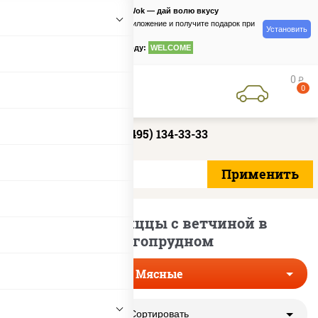
PizzaSushiWok — дай волю вкусу
Скачайте приложение и получите подарок при
Установить
заказе
по промокоду:
WELCOME
0
руб
0
+7 (495) 134-33-33
Мясные пиццы с ветчиной в
Долгопрудном
Мясные
Сортировать