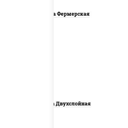
Пицца Фермерская
соус "томатно - горчичный", лук
красный, огурцы маринованные,
ветчина, бекон, моцарелла для
пиццы, помидоры, грудка куриная
Пицца Двухслойная