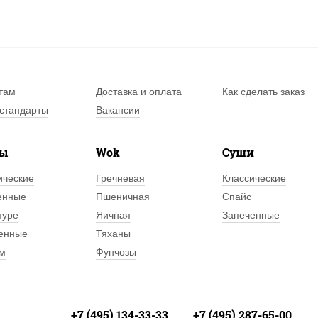
там
Доставка и оплата
Как сделать заказ
стандарты
Вакансии
лы
Wok
Суши
ические
Гречневая
Классические
енные
Пшеничная
Спайс
пуре
Яичная
Запеченные
енные
Тяханы
м
Фунчозы
+7 (495) 134-33-33
+7 (495) 287-65-00