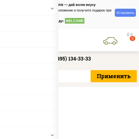
PizzaSushiWok — дай волю вкусу
Скачайте приложение и получите подарок при
Установить
заказе
по промокоду:
WELCOME
0
руб
0
+7 (495) 134-33-33