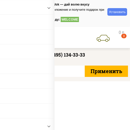
PizzaSushiWok — дай волю вкусу
Скачайте приложение и получите подарок при
Установить
заказе
по промокоду:
WELCOME
0
руб
0
+7 (495) 134-33-33