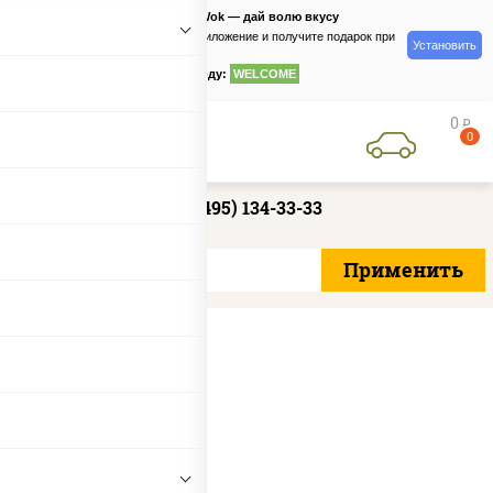
PizzaSushiWok — дай волю вкусу
Скачайте приложение и получите подарок при
Установить
заказе
по промокоду:
WELCOME
0
руб
0
+7 (495) 134-33-33