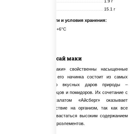
Жиры
1.9 г
Углеводы
15.1 г
Срок годности и условия хранения:
6 часов при t° от +2°C до +6°C
8 шт.
Ясай маки
Для ролла «Ясай Маки» свойственны насыщенные
овощные нотки, ведь его начинка состоит из самых
свежих и невероятно вкусных даров природы –
болгарского перца, огурцов и помидоров. Их сочетание с
белым рисом и салатом «Айсберг» оказывает
положительное воздействие на организм, так как все
ингредиенты могут похвастаться высоким содержанием
витаминов, микро- и макроэлементов.