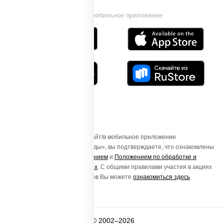
Установи мобильное приложение
Осуществляя вход на этот Сайт/в мобильное приложение
«ПиццаСушиВок - доставка еды», вы подтверждаете, что ознакомлены
с
Пользовательским соглашением
и
Положением по обработке и
защите персональных данных
. С общими правилами участия в акциях
и порядке получения подарков Вы можете
ознакомиться здесь
© 2002–2026