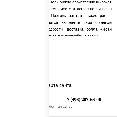
Кроме того, для ролла «Ясай Маки» свойственна широкая
гамма вкуса, в которой есть место и легкой перчинке, и
сладости, и кислинке. Поэтому заказать такие роллы
стоит тем, кто стремится наполнить свой организм
зарядом энергии и бодрости. Доставка ролла «Ясай
Маки» осуществляется в самые кратчайшие сроки.
Карта сайта
+7 (495) 134-33-33
+7 (495) 287-65-00
Обратная связь