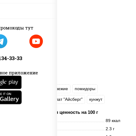
пост
ромокоды тут
 134-33-33
ное приложение
рис
нори
огурцы свежие
помидоры
перец болгарский
салат "Айсберг"
кунжут
Пищевая ценность на 100 г
Энерг. ценность
89 ккал
Белки
2.3 г