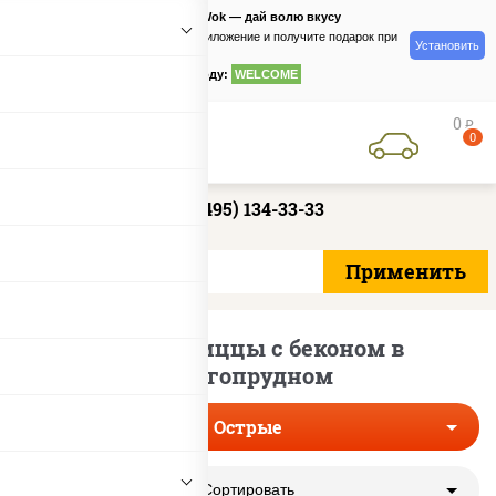
PizzaSushiWok — дай волю вкусу
Скачайте приложение и получите подарок при
Установить
заказе
по промокоду:
WELCOME
0
руб
0
+7 (495) 134-33-33
Острые пиццы с беконом в
Долгопрудном
Острые
Сортировать