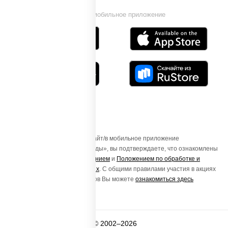
Установи мобильное приложение
Осуществляя вход на этот Сайт/в мобильное приложение
«ПиццаСушиВок - доставка еды», вы подтверждаете, что ознакомлены
с
Пользовательским соглашением
и
Положением по обработке и
защите персональных данных
. С общими правилами участия в акциях
и порядке получения подарков Вы можете
ознакомиться здесь
© 2002–2026