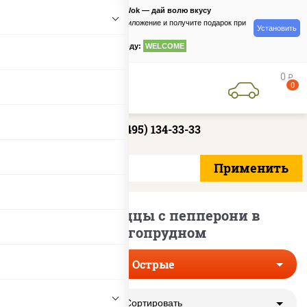
PizzaSushiWok — дай волю вкусу
Скачайте приложение и получите подарок при
Установить
заказе
по промокоду:
WELCOME
0
руб
0
+7 (495) 134-33-33
Острые пиццы с пепперони в
Долгопрудном
Острые
Сортировать