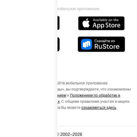
Установи мобильное приложение
Осуществляя вход на этот Сайт/в мобильное приложение
«ПиццаСушиВок - доставка еды», вы подтверждаете, что ознакомлены
с
Пользовательским соглашением
и
Положением по обработке и
защите персональных данных
. С общими правилами участия в акциях
и порядке получения подарков Вы можете
ознакомиться здесь
© 2002–2026