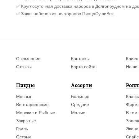
✅ Круглосуточная доставка наборов в Долгопрудном на до
✅ Заказ наборов из ресторанов ПиццаСушиВок.
О компании
Контакты
Клиен
Отзывы
Карта сайта
Наши 
Пиццы
Ассорти
Рол
Мясные
Большие
Класс
Вегетарианские
Средние
Фирм
Морские и Рыбные
Малые
В тем
Закрытые
Запеч
Гриль
Эконо
Острые
Спайс