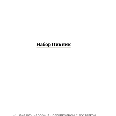
пицца деревенская (26 см),
пицца летняя (26 см), пицца
шашлычная (26 см)
Набор Пикник
✅ Заказать наборы в Долгопрудном с доставкой