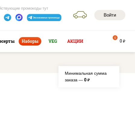
йствующие промокоды тут
Войти
0
0
есерты
Наборы
VEG
АКЦИИ
руб
Минимальная сумма
0
заказа —
руб.