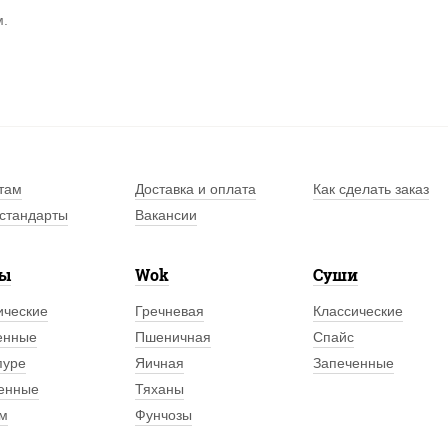
м.
там
Доставка и оплата
Как сделать заказ
стандарты
Вакансии
лы
Wok
Суши
ические
Гречневая
Классические
енные
Пшеничная
Спайс
пуре
Яичная
Запеченные
енные
Тяханы
м
Фунчозы