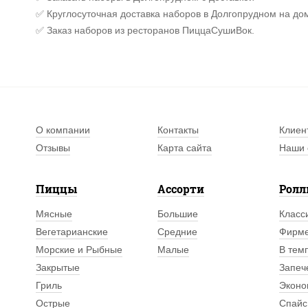
✅ Круглосуточная доставка наборов в Долгопрудном на до
✅ Заказ наборов из ресторанов ПиццаСушиВок.
О компании
Контакты
Клиен
Отзывы
Карта сайта
Наши 
Пиццы
Ассорти
Рол
Мясные
Большие
Класс
Вегетарианские
Средние
Фирм
Морские и Рыбные
Малые
В тем
Закрытые
Запеч
Гриль
Эконо
Острые
Спайс