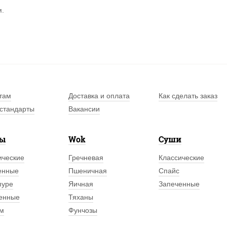
м.
там
Доставка и оплата
Как сделать заказ
стандарты
Вакансии
лы
Wok
Суши
ические
Гречневая
Классические
енные
Пшеничная
Спайс
пуре
Яичная
Запеченные
енные
Тяханы
м
Фунчозы