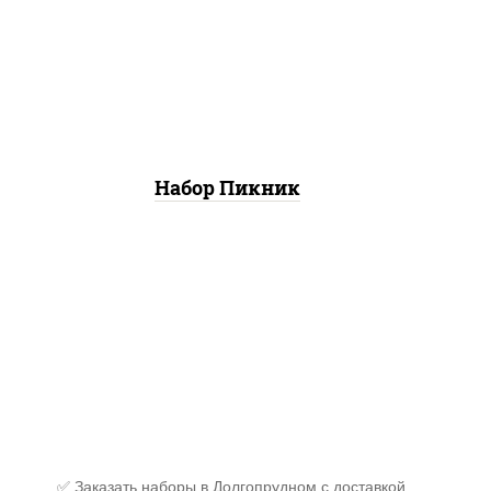
пицца деревенская (26 см),
пицца летняя (26 см), пицца
шашлычная (26 см)
Набор Пикник
✅ Заказать наборы в Долгопрудном с доставкой