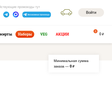
йствующие промокоды тут
Войти
0
0
есерты
Наборы
VEG
АКЦИИ
руб
Минимальная сумма
0
заказа —
руб.