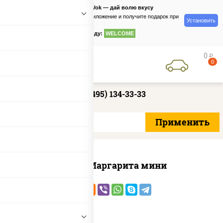
PizzaSushiWok — дай волю вкусу
Скачайте приложение и получите подарок при
Установить
заказе
по промокоду:
WELCOME
0
руб
0
+7 (495) 134-33-33
Пицца Маргарита мини