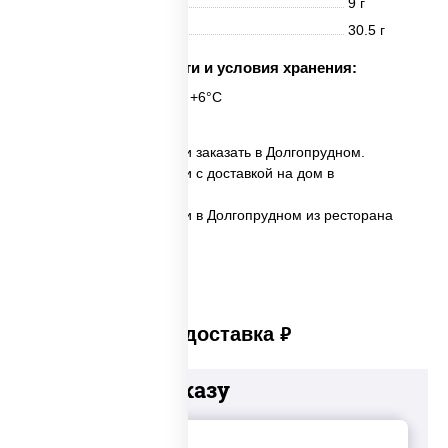
Жиры
9 г
Углеводы
30.5 г
Срок годности и условия хранения:
24 часа при t° от +2°C до +6°C
✅ Пицца Маргарита мини заказать в Долгопрудном.
✅ Пицца Маргарита мини с доставкой на дом в
Долгопрудном.
✅ Пицца Маргарита мини в Долгопрудном из ресторана
ПиццаСушиВок.
Платная доставка
руб
Добавьте к заказу