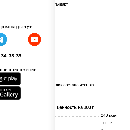
ромокоды тут
 134-33-33
ное приложение
пицца соус (томаты базилик орегано чеснок)
моцарелла для пиццы
Пищевая ценность на 100 г
Энерг. ценность
243 ккал
Белки
10.1 г