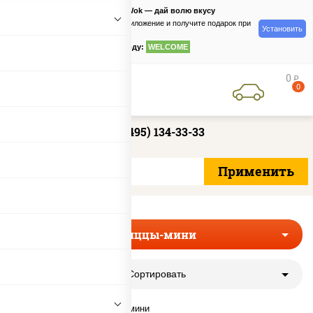
PizzaSushiWok — дай волю вкусу
Скачайте приложение и получите подарок при
Установить
заказе
по промокоду:
WELCOME
0
руб
0
+7 (495) 134-33-33
Пиццы-мини
Сортировать