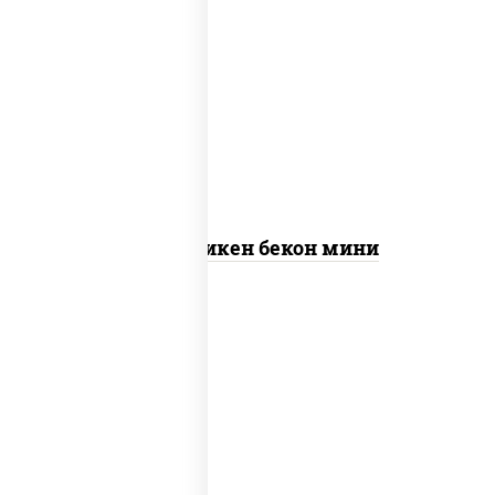
грудка куриная, бекон, колбаса
"пепперони", моцарелла для пиццы,
пицца соус (томаты базилик
орегано чеснок), помидоры, соус
"горчичный" (майонез горчица)
Пицца Чикен бекон мини
соус "цезарь" (масло растительное
загустители сахар яйца чеснок
специи перец черный консерванты),
моцарелла для пиццы, помидоры,
грудка куриная, бекон