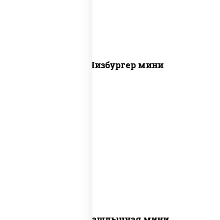
грудка куриная, бекон
Пицца Чизбургер мини
пицца соус (томаты базилик
орегано чеснок), моцарелла для
пиццы, лук красный, огурцы
маринованные, грудка куриная
Пицца Шашлычная мини