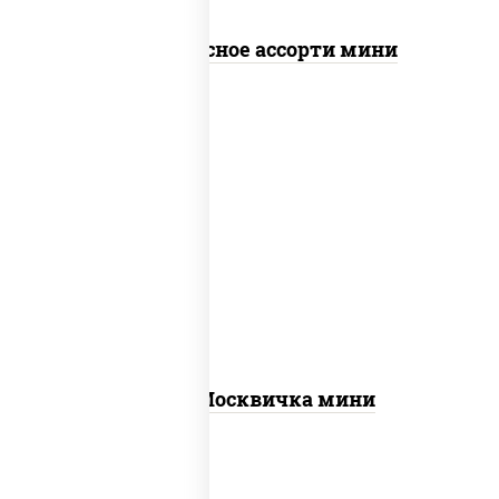
Пицца Мясное ассорти мини
соус "томатно - горчичный",
моцарелла для пиццы, шампиньоны
св, помидоры, перец болгарский,
говядина, грудка куриная, бекон
Пицца Москвичка мини