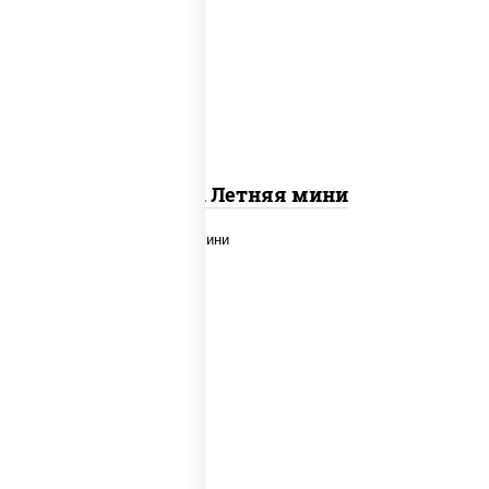
соус "шеф" (майонез соус соевый
зелень чеснок), помидоры, грудка
куриная, огурцы свежие, моцарелла
для пиццы
Пицца Летняя мини
пицца соус (томаты базилик
орегано чеснок), моцарелла для
пиццы, помидоры, говядина, свинина,
грудка куриная, бекон