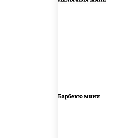
соус "техасский барбекю",
моцарелла для пиццы, колбаса
"пепперони", ветчина, грудка
куриная, бекон
Пицца Барбекю мини