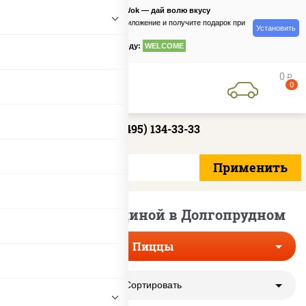
PizzaSushiWok — дай волю вкусу
Скачайте приложение и получите подарок при
Установить
заказе
по промокоду:
WELCOME
0
руб
0
+7 (495) 134-33-33
Пиццы с говядиной в Долгопрудном
Пиццы
Сортировать