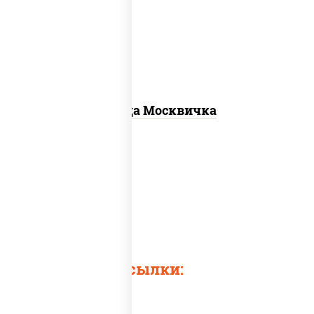
св, помидоры, перец болгарский,
говядина, грудка куриная, бекон
Пицца Москвичка
Быстрые ссылки: