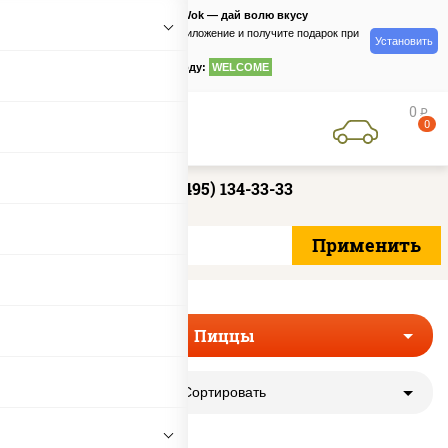
PizzaSushiWok — дай волю вкусу
Скачайте приложение и получите подарок при
Установить
заказе
по промокоду:
WELCOME
0
руб
0
+7 (495) 134-33-33
Пиццы
Сортировать