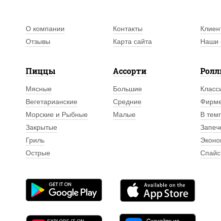
О компании
Контакты
Клиен
Отзывы
Карта сайта
Наши 
Пиццы
Ассорти
Рол
Мясные
Большие
Класс
Вегетарианские
Средние
Фирм
Морские и Рыбные
Малые
В тем
Закрытые
Запеч
Гриль
Эконо
Острые
Спайс