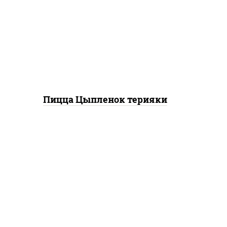
чили соус шрирача),
моцарелла для пиццы,
томаты "черри", грудка
куриная, соус "терияки"
(соевый соус сахар крахмал
уксус), кунжут
Пицца Цыпленок терияки