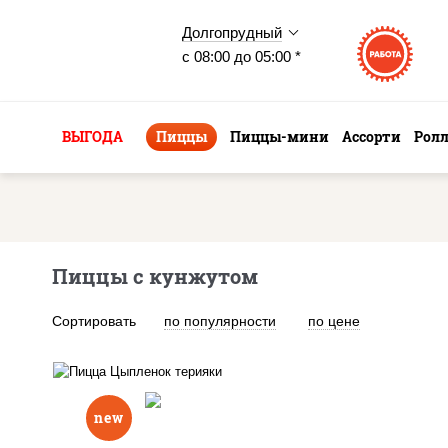
Долгопрудный
с 08:00 до 05:00 *
ВЫГОДА
Пиццы
Пиццы-мини
Ассорти
Рол
Пиццы с кунжутом
Сортировать
по популярности
по цене
new
соус "спайс" (майонез соус