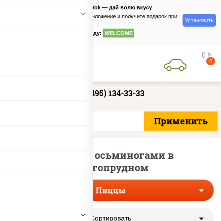
PizzaSushiWok — дай волю вкусу
Скачайте приложение и получите подарок при
Установить
заказе
по промокоду:
WELCOME
0
руб
0
+7 (495) 134-33-33
Пиццы с осьминогами в
Долгопрудном
Пиццы
Сортировать