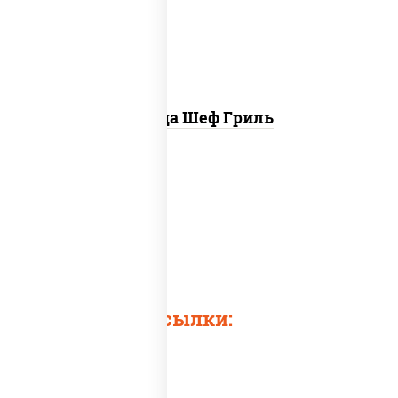
свинина, соус "гриль", лук фри
Пицца Шеф Гриль
Быстрые ссылки: