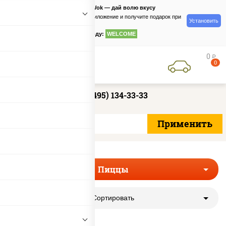
PizzaSushiWok — дай волю вкусу
Скачайте приложение и получите подарок при
Установить
заказе
по промокоду:
WELCOME
0
руб
0
+7 (495) 134-33-33
Пиццы
Сортировать