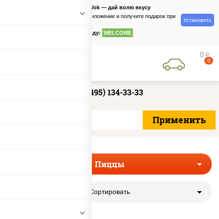
PizzaSushiWok — дай волю вкусу
Скачайте приложение и получите подарок при
Установить
заказе
по промокоду:
WELCOME
0
руб
0
+7 (495) 134-33-33
Пиццы
Сортировать