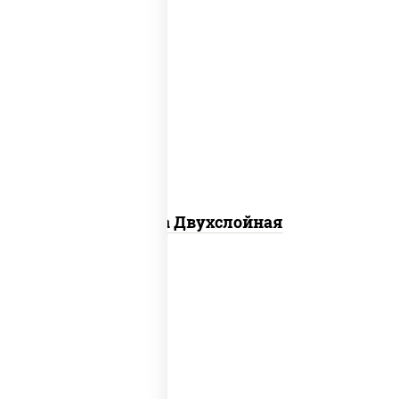
соус "томатно - горчичный", лук
красный, огурцы маринованные,
ветчина, бекон, моцарелла для
пиццы, помидоры, грудка куриная
Пицца Двухслойная