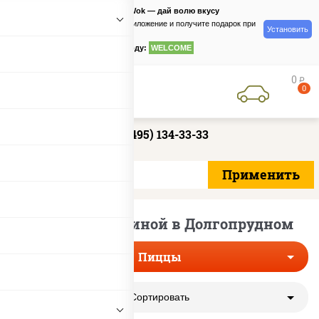
PizzaSushiWok — дай волю вкусу
Скачайте приложение и получите подарок при
Установить
заказе
по промокоду:
WELCOME
0
руб
0
+7 (495) 134-33-33
Пиццы с ветчиной в Долгопрудном
Пиццы
Сортировать