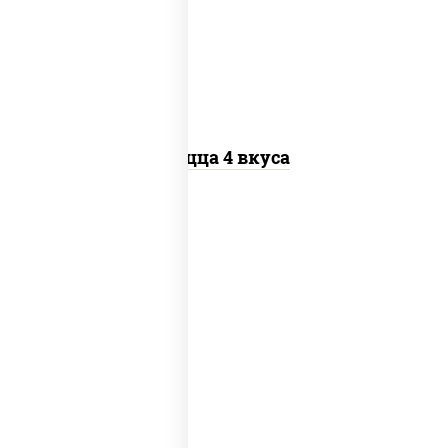
пиццы, колбаса "пепперони", бекон,
перец "халапеньо", грудка куриная,
помидоры, шампиньоны св, ветчина
Пицца 4 вкуса
соус "техасский барбекю",
моцарелла для пиццы, лук красный,
колбаса "салями", ветчина, перец
"халапеньо", помидоры, огурцы
маринованные