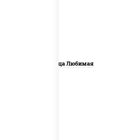
соус "шеф" (майонез соус соевый
зелень чеснок), моцарелла для
пиццы, шампиньоны св, лук красный,
ветчина
Пицца Любимая
соус "техасский барбекю",
моцарелла для пиццы, лук красный,
колбаса "салями", ветчина, огурцы
маринованные