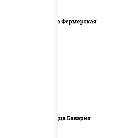
Пицца Фермерская
соус "горчичный" (майонез горчица),
моцарелла для пиццы, колбаса
"пепперони", ветчина, помидоры
Пицца Бавария