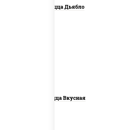
Пицца Дьябло
соус "горчичный" (майонез горчица),
колбаса "пепперони", ветчина,
бекон, помидоры, моцарелла для
пиццы, яйцо куриное
Пицца Вкусная