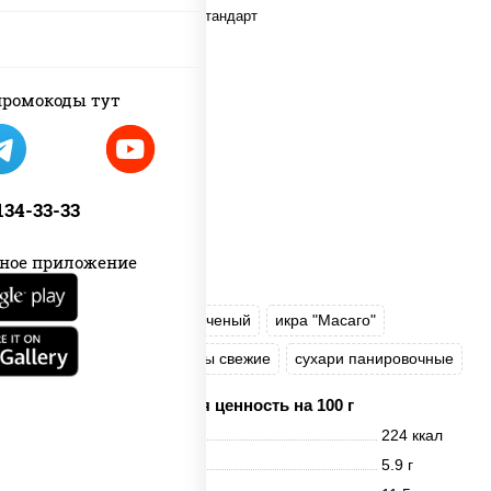
ромокоды тут
 134-33-33
ное приложение
рис
нори
угорь копченый
икра "Масаго"
сыр сливочный
огурцы свежие
сухари панировочные
Пищевая ценность на 100 г
Энерг. ценность
224 ккал
Белки
5.9 г