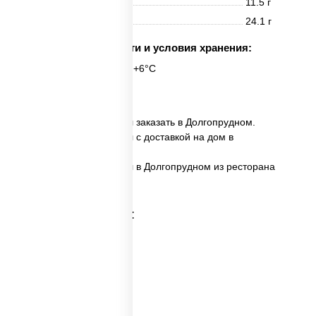
Жиры
11.5 г
Углеводы
24.1 г
Срок годности и условия хранения:
6 часов при t° от +2°C до +6°C
8 шт.
✅ Динамит темпура ролл заказать в Долгопрудном.
✅ Динамит темпура ролл с доставкой на дом в
Долгопрудном.
✅ Динамит темпура ролл в Долгопрудном из ресторана
ПиццаСушиВок.
Категории товара: