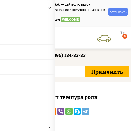
PizzaSushiWok — дай волю вкусу
Скачайте приложение и получите подарок при
Установить
заказе
по промокоду:
WELCOME
0
руб
0
+7 (495) 134-33-33
Динамит темпура ролл