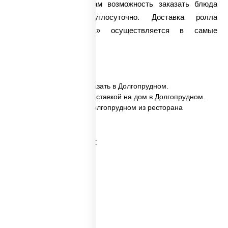
Мы предоставляем Вам возможность заказать блюда
японской кухни круглосуточно. Доставка ролла
«Калифорния Хит 1» осуществляется в самые
кратчайшие сроки.
✅ Калифорния хит 1 заказать в Долгопрудном.
✅ Калифорния хит 1 с доставкой на дом в Долгопрудном.
✅ Калифорния хит 1 в Долгопрудном из ресторана
ПиццаСушиВок.
Категории товара: