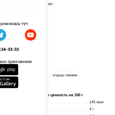
ромокоды тут
 134-33-33
ное приложение
рис
нори
майонез
огурцы свежие
краб снежный
кунжут
Пищевая ценность на 100 г
Энерг. ценность
145 ккал
Белки
4 г