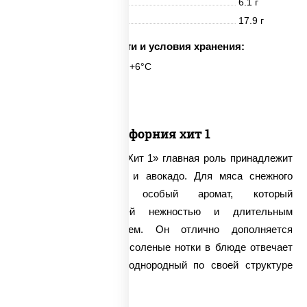
Жиры
6.1 г
Углеводы
17.9 г
Срок годности и условия хранения:
6 часов при t° от +2°C до +6°C
6 шт.
Калифорния хит 1
В ролле «Калифорния Хит 1» главная роль принадлежит
дуэту снежного краба и авокадо. Для мяса снежного
краба свойственен особый аромат, который
характеризуется своей нежностью и длительным
приятным послевкусием. Он отлично дополняется
сладким авокадо, а за соленые нотки в блюде отвечает
прекрасно взбитый и однородный по своей структуре
майонез.