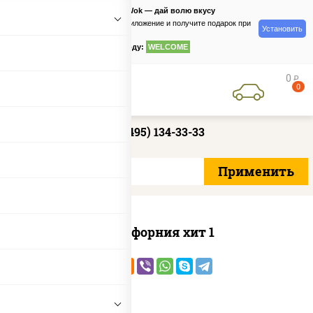
PizzaSushiWok — дай волю вкусу
Скачайте приложение и получите подарок при
Установить
заказе
по промокоду:
WELCOME
0
руб
0
+7 (495) 134-33-33
Калифорния хит 1