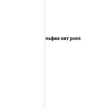
свежие, омлет, лосось
слабосоленый
Филадельфия хит ролл
нори, краб снежный, сыр сливочный,
икра "масаго", омлет, угорь
копченый, сухари панировочные, соус
"унаги"