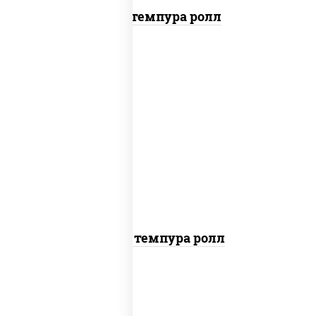
Кани темпура ролл
рис, нори, тунец, омлет, соус "спайс"
(майонез соус чили соус шрирача),
сухари панировочные
Тунец темпура ролл