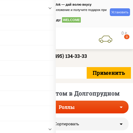
PizzaSushiWok — дай волю вкусу
Скачайте приложение и получите подарок при
Установить
заказе
по промокоду:
WELCOME
0
руб
0
+7 (495) 134-33-33
Роллы с омлетом в Долгопрудном
Роллы
Сортировать