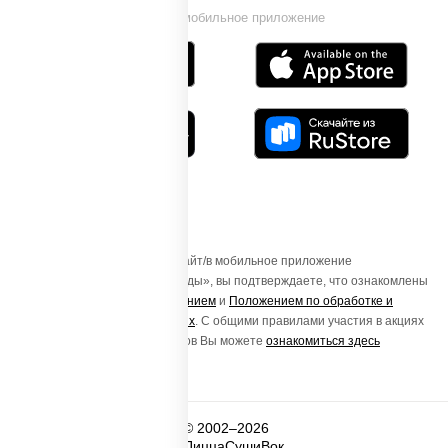
Установи мобильное приложение
Осуществляя вход на этот Сайт/в мобильное приложение
«ПиццаСушиВок - доставка еды», вы подтверждаете, что ознакомлены
с
Пользовательским соглашением
и
Положением по обработке и
защите персональных данных
. С общими правилами участия в акциях
и порядке получения подарков Вы можете
ознакомиться здесь
© 2002–2026
ПиццаСушиВок