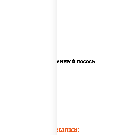
рис, нори, огурцы свежие, омлет,
лосось слабосоленый, соус "хот"
(майонез кетчуп табаско чеснок
масаго)
Запеченный лосось
Быстрые ссылки: