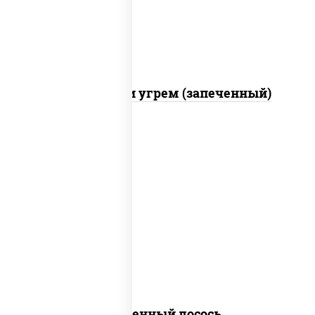
чеснок масаго)
С креветкой и угрем (запеченный)
рис, нори, огурцы свежие, омлет,
лосось слабосоленый, соус "хот"
(майонез кетчуп табаско чеснок
масаго)
Запеченный лосось