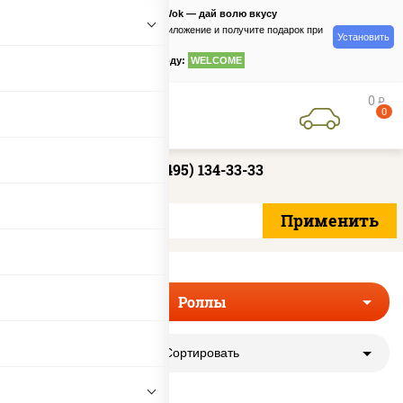
PizzaSushiWok — дай волю вкусу
Скачайте приложение и получите подарок при
Установить
заказе
по промокоду:
WELCOME
0
руб
0
+7 (495) 134-33-33
Роллы
Сортировать