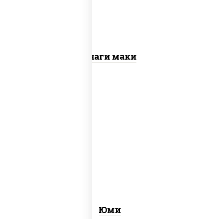
Унаги маки
рис, нори, креветки, огурцы свежие,
сыр сливочный, лосось
слабосоленый, соус "унаги", кунжут
Юми