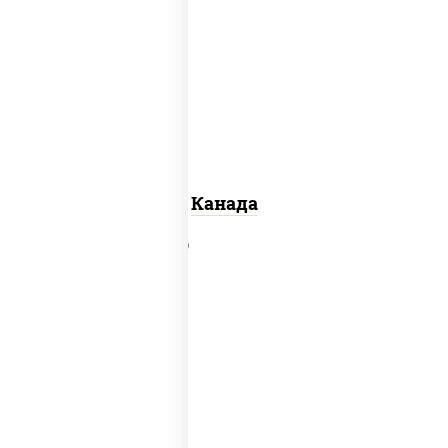
соус "унаги", рис, нори, сыр
сливочный, огурцы свежие, лосось
слабосоленый, угорь копченый,
кунжут
Канада
рис, нори, сыр сливочный, краб
снежный, соус "яки" (майонез чеснок
масаго лосось слабосолёный), соус
"унаги"