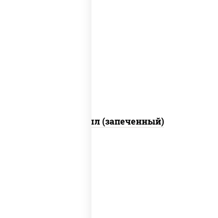
рис, нори, сыр сливочный, огурцы
свежие, креветки, лосось
слабосоленый, соус "унаги", соус
"спайс" (майонез соус чили соус
шрирача), икра "масаго"
Ойси ролл (запеченный)
соус "унаги", рис, нори, огурцы
свежие, угорь копченый, кунжут