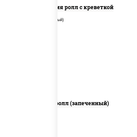
Филадельфия ролл с креветкой
рис, нори, сыр сливочный, огурцы
свежие, икра "масаго", соус "яки"
(майонез чеснок масаго лосось
слабосолёный), соус "унаги"
Сальмон ролл (запеченный)