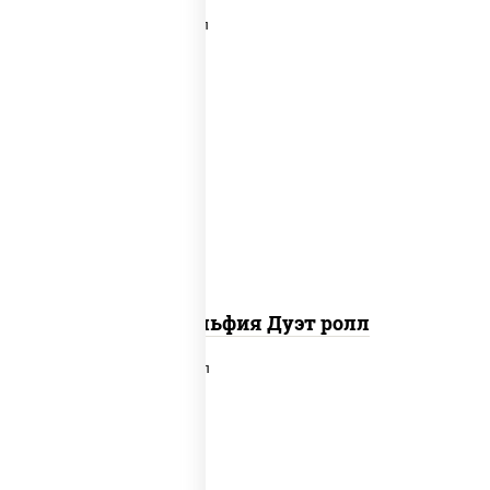
рис, нори, сыр сливочный, угорь
копченый, лосось слабосоленый,
соус "унаги", кунжут
Филадельфия Дуэт ролл
рис, нори, сыр сливочный, салат