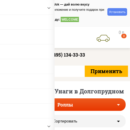
PizzaSushiWok — дай волю вкусу
Скачайте приложение и получите подарок при
Установить
заказе
по промокоду:
WELCOME
0
руб
0
+7 (495) 134-33-33
Роллы с соусом Унаги в Долгопрудном
Роллы
Сортировать