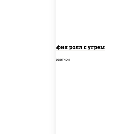
копченый, соус "унаги", кунжут
Филадельфия ролл с угрем
рис, нори, огурцы свежие, салат
"айсберг", сыр сливочный, креветки,
соус "унаги"