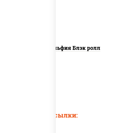
"айсберг", лосось слабосоленый,
соус "унаги"
Филадельфия Блэк ролл
Быстрые ссылки: