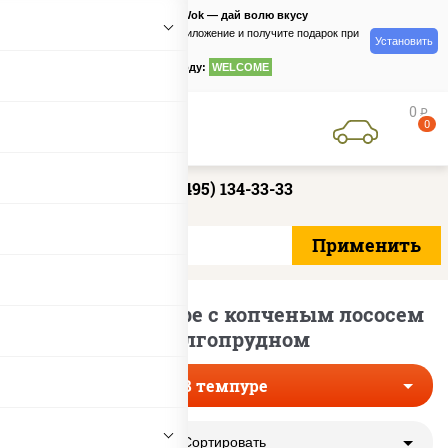
PizzaSushiWok — дай волю вкусу
Скачайте приложение и получите подарок при
Установить
заказе
по промокоду:
WELCOME
0
руб
0
+7 (495) 134-33-33
Роллы в темпуре с копченым лососем
в Долгопрудном
В темпуре
Сортировать