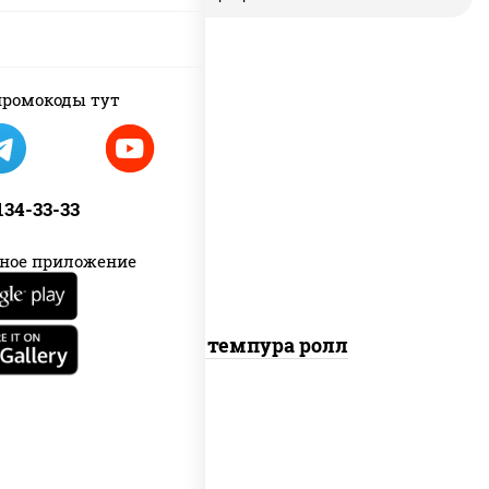
ромокоды тут
рис, нори, лосось копченый, сыр
сливочный, краб снежный, сухари
 134-33-33
панировочные
ное приложение
Гурмэ темпура ролл