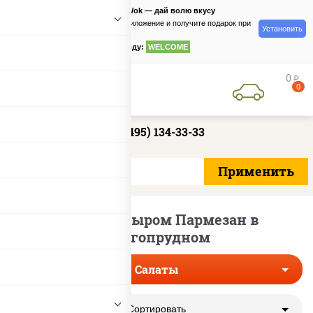
PizzaSushiWok — дай волю вкусу
Скачайте приложение и получите подарок при
Установить
заказе
по промокоду:
WELCOME
0
руб
0
+7 (495) 134-33-33
Салаты с сыром Пармезан в
Долгопрудном
Салаты
Сортировать