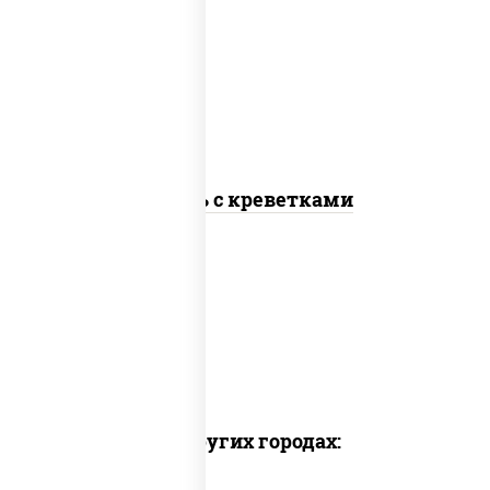
(масло растительное загустители
сахар яйца чеснок специи перец
черный консерванты), сухарики
пшеничные, сыр "пармезан",
томаты "черри", креветки
Цезарь с креветками
Доставка в других городах: