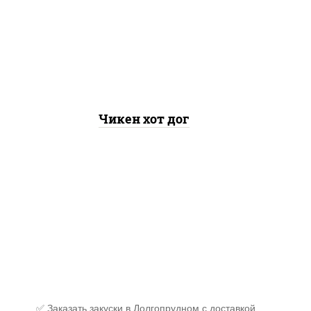
огурцы маринованные, соус
"горчичный" (майонез
горчица), лук фри, соус
"унаги", сухари
панировочные
Чикен хот дог
✅ Заказать закуски в Долгопрудном с доставкой