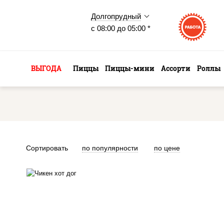
Долгопрудный
с 08:00 до 05:00 *
ВЫГОДА
Пиццы
Пиццы-мини
Ассорти
Роллы
Сортировать
по популярности
по цене
куриная грудка с паприкой,
рис, нори, сыр сливочный,