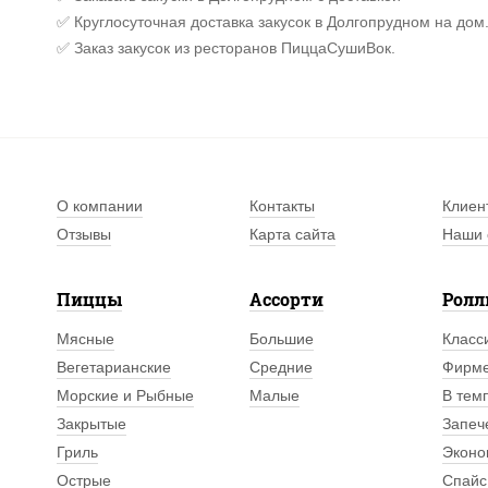
✅ Круглосуточная доставка закусок в Долгопрудном на дом
✅ Заказ закусок из ресторанов ПиццаСушиВок.
О компании
Контакты
Клиен
Отзывы
Карта сайта
Наши 
Пиццы
Ассорти
Рол
Мясные
Большие
Класс
Вегетарианские
Средние
Фирм
Морские и Рыбные
Малые
В тем
Закрытые
Запеч
Гриль
Эконо
Острые
Спайс