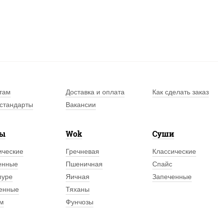
.
там
Доставка и оплата
Как сделать заказ
стандарты
Вакансии
лы
Wok
Суши
ические
Гречневая
Классические
енные
Пшеничная
Спайс
пуре
Яичная
Запеченные
енные
Тяханы
м
Фунчозы