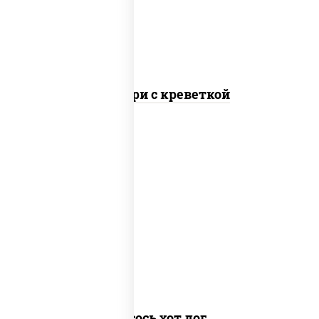
нори
Онигири с креветкой
лосось слабосоленый, рис, нори, сыр
сливочный, огурцы свежие, соус
"спайс" (майонез соус чили соус
шрирача), соус "унаги", сухари
панировочные, кунжут
Лосось хот дог