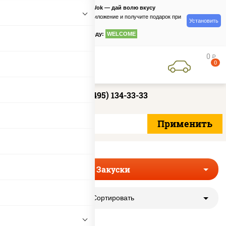
PizzaSushiWok — дай волю вкусу
Скачайте приложение и получите подарок при
Установить
заказе
по промокоду:
WELCOME
0
руб
0
+7 (495) 134-33-33
Закуски
Сортировать