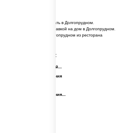
6 шт.
✅ Сырные шарики заказать в Долгопрудном.
✅ Сырные шарики с доставкой на дом в Долгопрудном.
✅ Сырные шарики в Долгопрудном из ресторана
ПиццаСушиВок.
Категории товара:
Закуски на праздничный...
Закуски на день рождения
Праздничные закуски
Закуски на день рождения...
Сеты закусок
Закуски для фуршета
Сыр в панировке
Закуски на стол