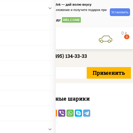
PizzaSushiWok — дай волю вкусу
Скачайте приложение и получите подарок при
Установить
заказе
по промокоду:
WELCOME
0
руб
0
+7 (495) 134-33-33
Сырные шарики