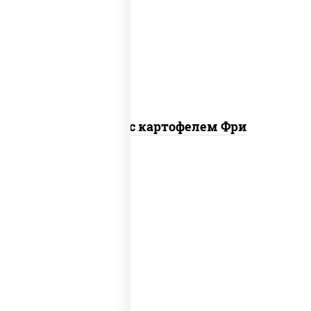
наггетсы куриные, картофель фри,
огурцы маринованные
Наггетсы с картофелем Фри
сырные шарики, наггетсы куриные,
картофель фри