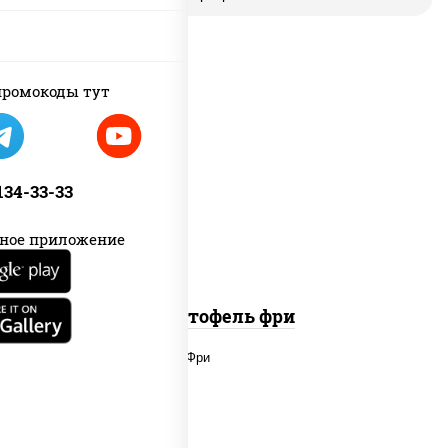
пост
ромокоды тут
картофель фри
 134-33-33
ное приложение
Картофель фри