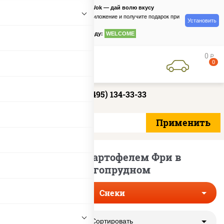
PizzaSushiWok — дай волю вкусу
Скачайте приложение и получите подарок при
Установить
заказе
по промокоду:
WELCOME
0
руб
0
+7 (495) 134-33-33
Снеки с картофелем Фри в
Долгопрудном
Снеки
Сортировать