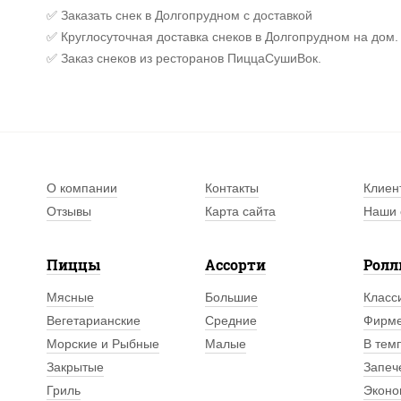
✅ Заказать снек в Долгопрудном с доставкой
✅ Круглосуточная доставка снеков в Долгопрудном на дом.
✅ Заказ снеков из ресторанов ПиццаСушиВок.
О компании
Контакты
Клиен
Отзывы
Карта сайта
Наши 
Пиццы
Ассорти
Рол
Мясные
Большие
Класс
Вегетарианские
Средние
Фирм
Морские и Рыбные
Малые
В тем
Закрытые
Запеч
Гриль
Эконо