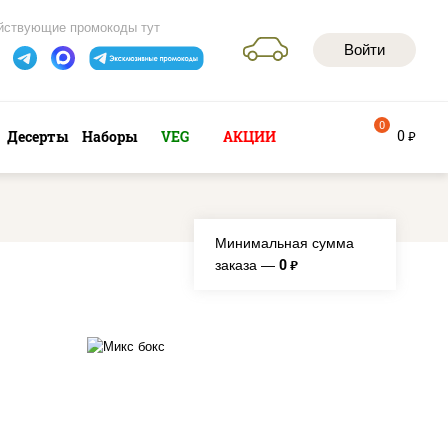
йствующие промокоды тут
Войти
0
0
Десерты
Наборы
VEG
АКЦИИ
руб
Минимальная сумма
0
заказа —
руб.