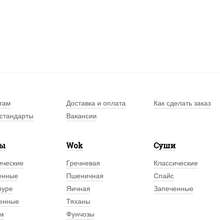
там
Доставка и оплата
Как сделать заказ
стандарты
Вакансии
лы
Wok
Суши
ические
Гречневая
Классические
енные
Пшеничная
Спайс
пуре
Яичная
Запеченные
енные
Тяханы
м
Фунчозы