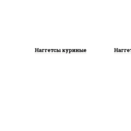
наг
наггетсы куриные
Наггетсы куриные
Нагге