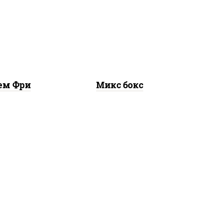
,
сырные шарики, наггетсы
рцы
куриные, картофель фри
ем Фри
Микс бокс