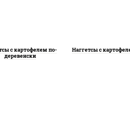
гетсы куриные, дольки
наггетсы куриные
картофеля, огурцы
картофель фри, огу
маринованные
маринованные
тсы с картофелем по-
Наггетсы с картофел
деревенски