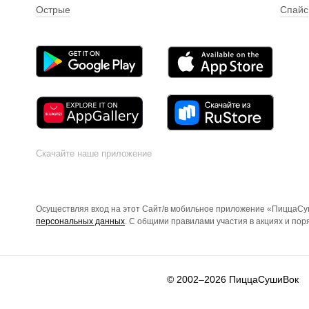
Острые
Спайс
Скачайте наше приложение
Осуществляя вход на этот Сайт/в мобильное приложение «ПиццаСуш
персональных данных
. С общими правилами участия в акциях и по
© 2002–2026
ПиццаСушиВок