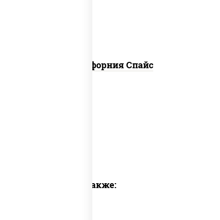
огурцы свежие, икра "масаго"
Калифорния Спайс
Предлагаем также: