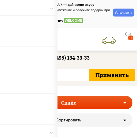
PizzaSushiWok — дай волю вкусу
Скачайте приложение и получите подарок при
Установить
заказе
по промокоду:
WELCOME
0
руб
0
+7 (495) 134-33-33
Спайс
Сортировать