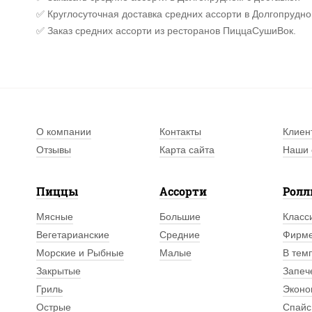
✅ Круглосуточная доставка средних ассорти в Долгопрудно
✅ Заказ средних ассорти из ресторанов ПиццаСушиВок.
О компании
Контакты
Клиен
Отзывы
Карта сайта
Наши 
Пиццы
Ассорти
Рол
Мясные
Большие
Класс
Вегетарианские
Средние
Фирм
Морские и Рыбные
Малые
В тем
Закрытые
Запеч
Гриль
Эконо
Острые
Спайс