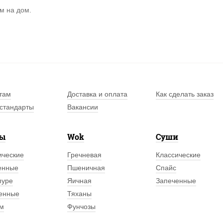
м на дом.
там
Доставка и оплата
Как сделать заказ
стандарты
Вакансии
лы
Wok
Суши
ические
Гречневая
Классические
енные
Пшеничная
Спайс
пуре
Яичная
Запеченные
енные
Тяханы
м
Фунчозы