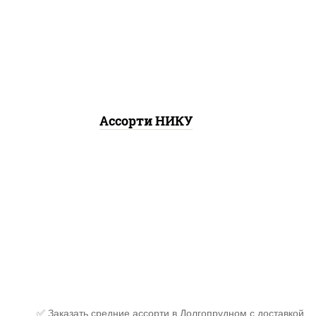
ролл, митто ролл, тори
маки ролл new, бекон
темпура ролл, ролл цезарь
Ассорти НИКУ
✅ Заказать средние ассорти в Долгопрудном с доставкой